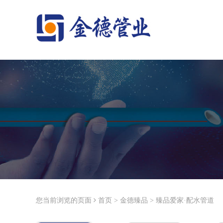
您当前浏览的页面
首页
>
金德臻品
>
臻品爱家·配水管道