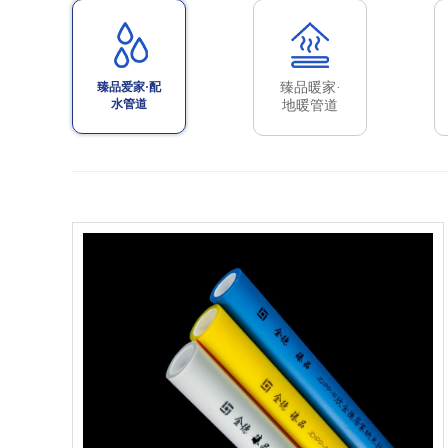
臻品爱家·配
臻品暖家·
水管道
地暖管道